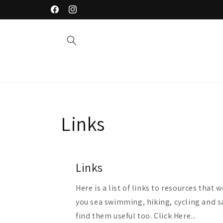
Saltar
Welcome to our store
para o
Facebook
Instagram
conteúdo
Links
Links
Here is a list of links to resources that 
you sea swimming, hiking, cycling and sa
find them useful too. Click Here...