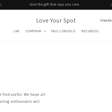
Give the gift that says you care.
P
Love Your Spot
a
LAR
COMPRAR
FALE CONOSCO
RECURSOS
í
s
/
r
e
g
i
ã
we find useful. We hope all
o
iling enthusiasts will