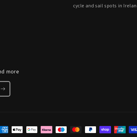
cycle and sail spots in Irel
and more
étodos