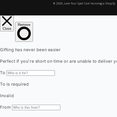
d
© 2026,
Love Your Spot
Com tecnologia Shopify
p